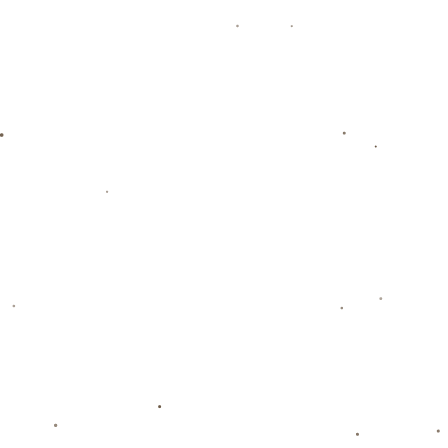
城游戏
2026-08-10
《暗黑破坏神4》S8赛季来袭，史无前例半价优
惠！
2026-08-10
咨询我们
电话