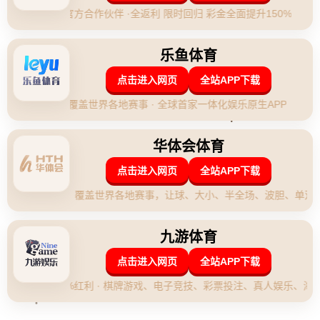
《月出之战》震撼来袭 WIT STUDIO
倾力呈现月球科幻巨制
作者
admin
2025-12-31T10:34:01+08:00
引言：一场月球上的科幻风暴即将来袭
想象一下，当人类的目光再次聚焦于那片神秘的银色荒原，
月球不再只是遥远的梦想，而是成为战场的中心。一部名为
《月出之战》
的科幻巨作即将震撼面世，由知名动画公司
WIT STUDIO倾力打造。这部作品不仅以月球为舞台，更将
带领观众探索人类未来的命运与冲突。让我们一起揭开这部
备受期待的动画大作的神秘面纱，感受科幻与艺术的完美碰
撞！