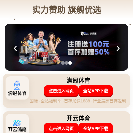
PG赏金
女王
《月出之战》震撼来袭 WIT STUDIO
倾力呈现月球科幻巨制
2025-12-31T10:34:01+08:00
admin