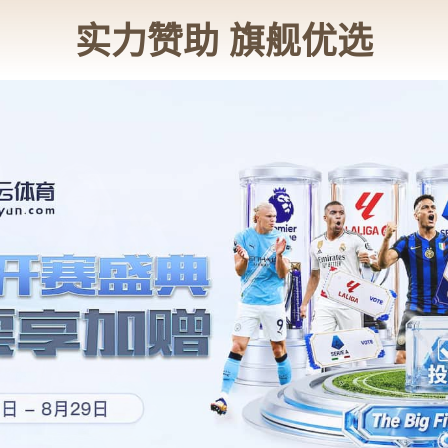
网站首页
关于PG赏金女王
猜雄霸天下总决赛，赢取老赵豪华福
2026-01-31T10:34:56+08:00
admin