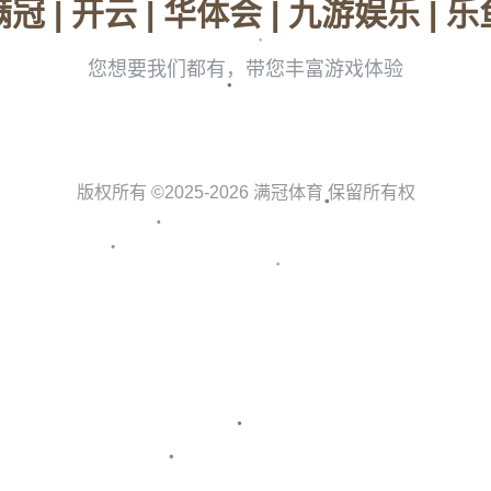
现财富增值。
然不够。在“老赵”的帮助下，你将发现基础知识与专业工
及资讯渠道，可以收集到关于
“雄霸天下” 总决赛的信息
, 包
成有效预测模型。此外，通过网络社群，可分享心得、交流
“老赵”的资深推荐，也能让你轻松获取最有价值的信息资
途径的重要原因。在合理规划资金分配后，不少先行者已经
家，就曾凭借精准把握时机，在多轮彩票式投注后实现盈利
每日复盘总结经验，以及敏锐甄别市场动向。这是一种健康
一旦掌握规则并灵活运用，将可能拥有源源不断收入来源。
士尼门票等丰富奖品抽取环节！只需注册即赠免费彩金，更