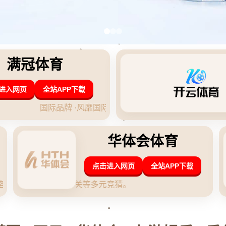
老赵豪华福利！
话题，而各类竞技游戏的流行则为这种趋势增添了一抹亮
逐渐吸引了众多热爱挑战与刺激的人们。而“
想要富来竞猜
大家提供一个凭借智慧和判断赢得收益的大舞台。
利，各大联赛中的
赛事经济价值也愈发凸显
。不少粉丝通过
平衡。“雄霸天下”作为一项备受关注的重要比赛，其每年
于分析预测者提供了绝好的机会，通过实时数据观察以及对