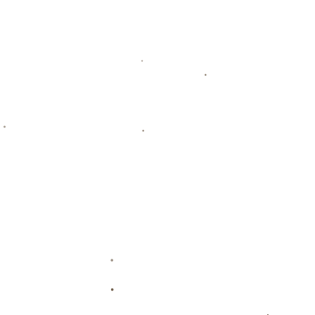
分享:
咨询我们